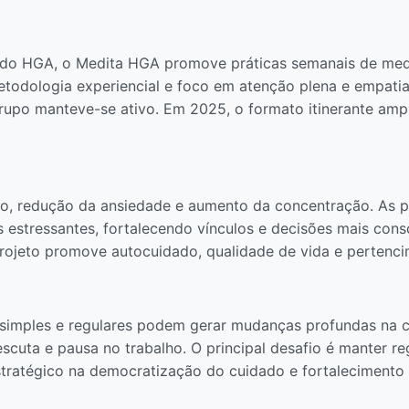
 do HGA, o Medita HGA promove práticas semanais de medi
odologia experiencial e foco em atenção plena e empatia,
rupo manteve-se ativo. Em 2025, o formato itinerante ampl
no, redução da ansiedade e aumento da concentração. As p
es estressantes, fortalecendo vínculos e decisões mais con
ojeto promove autocuidado, qualidade de vida e pertencim
 simples e regulares podem gerar mudanças profundas na cu
uta e pausa no trabalho. O principal desafio é manter reg
stratégico na democratização do cuidado e fortalecimento 