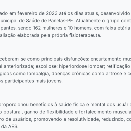
ciado em fevereiro de 2023 até os dias atuais, desenvolvid
unicipal de Saúde de Panelas-PE. Atualmente o grupo cont
ntes, sendo 162 mulheres e 10 homens, com faixa etária en
valiação elaborada pela própria fisioterapeuta.
perceberam-se como principais disfunções: encurtamento mu
l anteriorizada; escoliose; hiperlordose lombar; retificaçã
gicos como lombalgia, doenças crônicas como artrose e co
s participantes mais jovens.
roporcionou benefícios à saúde física e mental dos usuári
 postural, ganho de flexibilidade e fortalecimento muscul
ero de usuários, promovendo a resolutividade, reduzindo, c
s da AES.