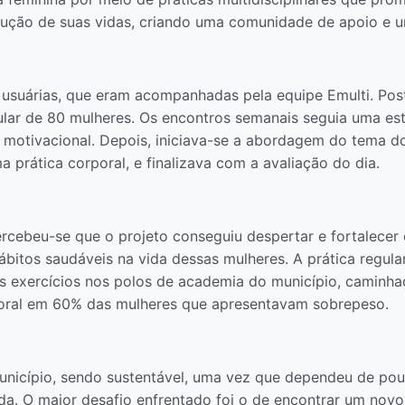
ução de suas vidas, criando uma comunidade de apoio e u
 usuárias, que eram acompanhadas pela equipe Emulti. Pos
ar de 80 mulheres. Os encontros semanais seguia uma estr
motivacional. Depois, iniciava-se a abordagem do tema d
a prática corporal, e finalizava com a avaliação do dia.
rcebeu-se que o projeto conseguiu despertar e fortalecer
bitos saudáveis na vida dessas mulheres. A prática regular
s exercícios nos polos de academia do município, caminhad
oral em 60% das mulheres que apresentavam sobrepeso.
unicípio, sendo sustentável, uma vez que dependeu de pouc
da. O maior desafio enfrentado foi o de encontrar um novo 