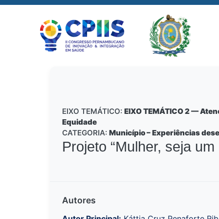
EIXO TEMÁTICO:
EIXO TEMÁTICO 2 — Atençã
Equidade
CATEGORIA:
Município – Experiências des
Projeto “Mulher, seja um 
Autores
Autor Principal:
Káttia Cruz Penaforte Ri