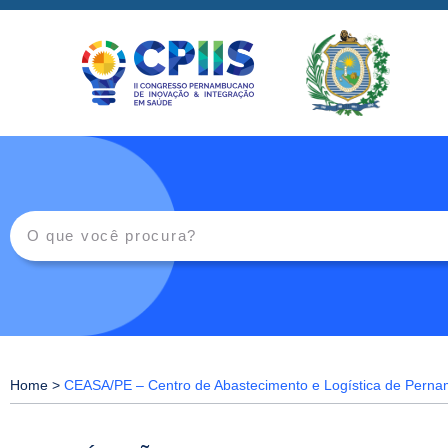
Home
>
CEASA/PE – Centro de Abastecimento e Logística de Pern