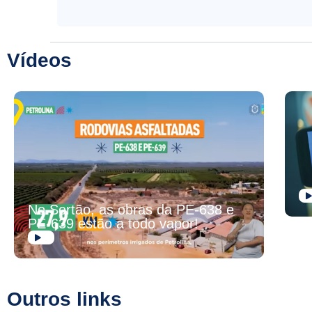
Vídeos
No Sertão, as obras da PE-638 e
PE-639 estão a todo vapor!
Outros links