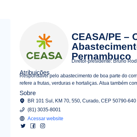
CEASA/PE – C
Abastecimento
Pernambuco
Diretor-presidente: Bruno Rod
Atribuições
Responsável pelo abastecimento de boa parte do com
refere a frutas, verduras e hortaliças. Atua também 
Sobre
BR 101 Sul, KM 70, 550, Curado, CEP 50790-640
(81) 3035-8001
Acessar website