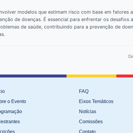
nvolver modelos que estimam risco com base em fatores am
enção de doenças. É essencial para enfrentar os desafios 
roblemas de saúde, contribuindo para a prevenção de doen
as.
De
cio
FAQ
bre o Evento
Eixos Temáticos
ogramação
Notícias
lestrantes
Comissões
crições
Contato