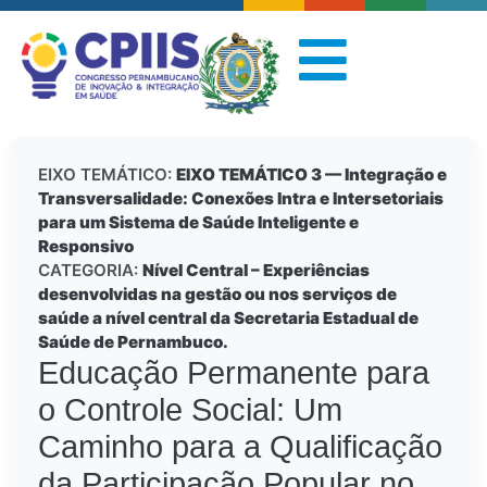
EIXO TEMÁTICO:
EIXO TEMÁTICO 3 — Integração e
Transversalidade: Conexões Intra e Intersetoriais
para um Sistema de Saúde Inteligente e
Responsivo
CATEGORIA:
Nível Central – Experiências
desenvolvidas na gestão ou nos serviços de
saúde a nível central da Secretaria Estadual de
Saúde de Pernambuco.
Educação Permanente para
o Controle Social: Um
Caminho para a Qualificação
da Participação Popular no