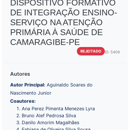
DISPOSITIVO FORMATIVO
DE INTEGRAÇÃO ENSINO-
SERVIÇO NA ATENÇÃO
PRIMÁRIA À SAÚDE DE
CAMARAGIBE-PE
REJEITADO
ID: 5409
Autores
Autor Principal:
Aguinaldo Soares do
Nascimento Junior
Coautores:
Ana Perez Pimenta Menezes Lyra
Bruno Alef Pedrosa Silva
Danilo Amorim Magalhães
Fabiana de Oliveira Silva Sousa